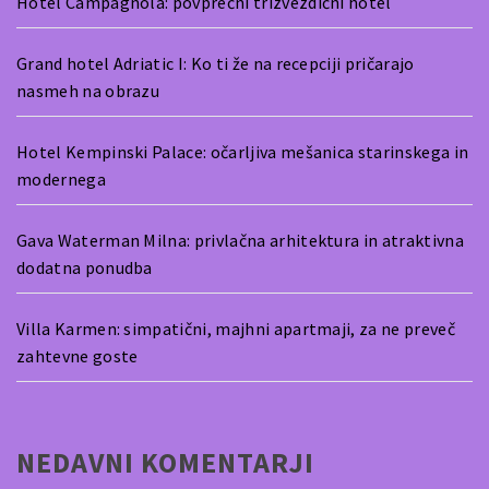
Hotel Campagnola: povprečni trizvezdični hotel
Grand hotel Adriatic I: Ko ti že na recepciji pričarajo
nasmeh na obrazu
Hotel Kempinski Palace: očarljiva mešanica starinskega in
modernega
Gava Waterman Milna: privlačna arhitektura in atraktivna
dodatna ponudba
Villa Karmen: simpatični, majhni apartmaji, za ne preveč
zahtevne goste
NEDAVNI KOMENTARJI