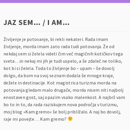
JAZ SEM… / I AM…
Življenje je potovanje, bi rekli nekateri. Rada imam
življenje, morda imam zato rada tudi potovanja. Že od
nekdaj sem si želela videti čim več magičnih kotičkov tega
sveta…in nekaj mi jih je tudi uspelo, a še zdaleč ne toliko,
kot bi si želela. Toda to življenje bo – upam – še dovolj
dolgo, da bom na svoj seznam dodala še mnoge kraje,
dežele in destinacije. Kot magistrica turizma morda na
potovanja gledam malo drugače, morda nisem niti najbolj
enostaven gost, saj opazim vsako malenkost. A najbrž vam
bo to in to, da rada raziskujem nova področja v turizmu,
moj blog »Kam gremo« še bolj približalo. A naj bo dovolj,
raje mi povejte… Kam gremo?