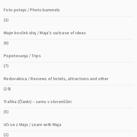
Foto potepi / Photo bummels
(3)
Majin kovček idej / Maja's suitcase of ideas
(6)
Popotovanja / Trips
(7)
Redovalnica / Reviews of hotels, attractions and other
(19)
Trafika (Članki) – samo v slovenščini
(5)
Uči se z Majo / Learn with Maja
(2)