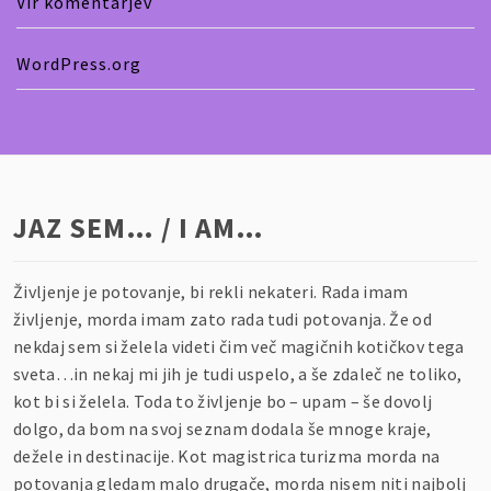
Vir komentarjev
WordPress.org
JAZ SEM… / I AM…
Življenje je potovanje, bi rekli nekateri. Rada imam
življenje, morda imam zato rada tudi potovanja. Že od
nekdaj sem si želela videti čim več magičnih kotičkov tega
sveta…in nekaj mi jih je tudi uspelo, a še zdaleč ne toliko,
kot bi si želela. Toda to življenje bo – upam – še dovolj
dolgo, da bom na svoj seznam dodala še mnoge kraje,
dežele in destinacije. Kot magistrica turizma morda na
potovanja gledam malo drugače, morda nisem niti najbolj