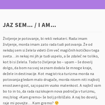
JAZ SEM… / I AM…
Življenje je potovanje, bi rekli nekateri. Rada imam
življenje, morda imam zato rada tudi potovanja. Že od
nekdaj sem si želela videti čim več magičnih kotičkov tega
sveta…in nekaj mi jih je tudi uspelo, a še zdaleč ne toliko,
kot bi si želela. Toda to življenje bo – upam – še dovolj
dolgo, da bom na svoj seznam dodala še mnoge kraje,
dežele in destinacije. Kot magistrica turizma morda na
potovanja gledam malo drugače, morda nisem niti najbolj
enostaven gost, saj opazim vsako malenkost. A najbrž vam
bo to in to, da rada raziskujem nova področja v turizmu,
moj blog »Kam gremo« še bolj približalo. A naj bo dovolj,
raje mi povejte… Kam gremo?