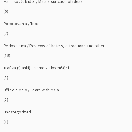
Majin kovček idej / Maja's suitcase of ideas
(6)
Popotovanja / Trips
(7)
Redovalnica / Reviews of hotels, attractions and other
(19)
Trafika (Članki) – samo v slovenščini
(5)
Uči se z Majo / Learn with Maja
(2)
Uncategorized
(1)