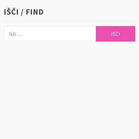
IŠČI / FIND
Išči: