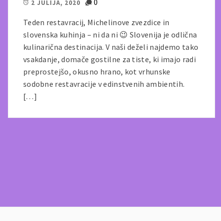
0
2 JULIJA, 2020
Teden restavracij, Michelinove zvezdice in
slovenska kuhinja – ni da ni 😉 Slovenija je odlična
kulinarična destinacija. V naši deželi najdemo tako
vsakdanje, domače gostilne za tiste, ki imajo radi
preprostejšo, okusno hrano, kot vrhunske
sodobne restavracije v edinstvenih ambientih.
[…]