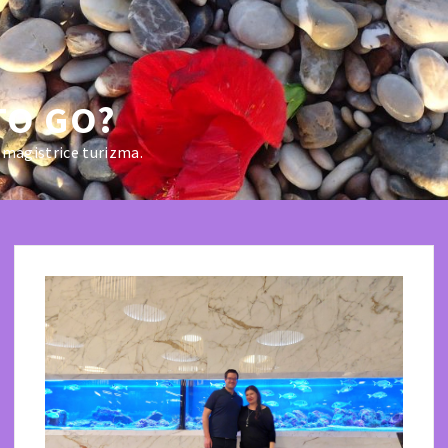
TO GO?
 magistrice turizma.