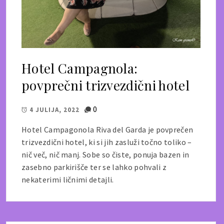
Hotel Campagnola:
povprečni trizvezdični hotel
0
4 JULIJA, 2022
Hotel Campagonola Riva del Garda je povprečen
trizvezdični hotel, ki si jih zasluži točno toliko –
nič več, nič manj. Sobe so čiste, ponuja bazen in
zasebno parkirišče ter se lahko pohvali z
nekaterimi ličnimi detajli.