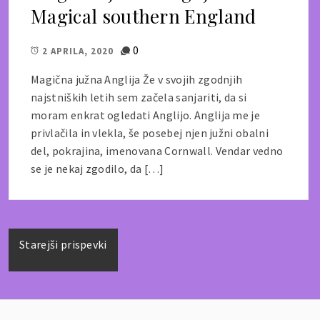
Magical southern England
0
2 APRILA, 2020
Magična južna Anglija Že v svojih zgodnjih
najstniških letih sem začela sanjariti, da si
moram enkrat ogledati Anglijo. Anglija me je
privlačila in vlekla, še posebej njen južni obalni
del, pokrajina, imenovana Cornwall. Vendar vedno
se je nekaj zgodilo, da […]
Navigacija
Starejši prispevki
prispevkov