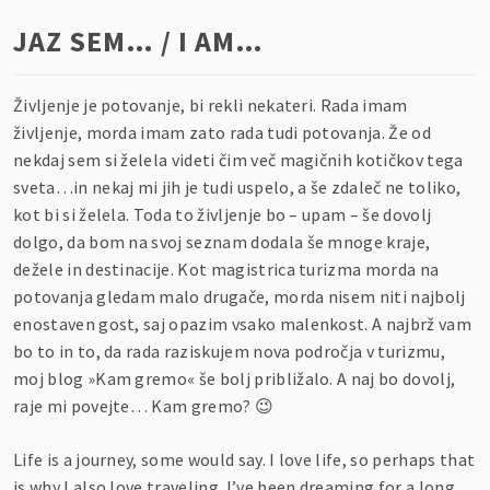
JAZ SEM… / I AM…
Življenje je potovanje, bi rekli nekateri. Rada imam
življenje, morda imam zato rada tudi potovanja. Že od
nekdaj sem si želela videti čim več magičnih kotičkov tega
sveta…in nekaj mi jih je tudi uspelo, a še zdaleč ne toliko,
kot bi si želela. Toda to življenje bo – upam – še dovolj
dolgo, da bom na svoj seznam dodala še mnoge kraje,
dežele in destinacije. Kot magistrica turizma morda na
potovanja gledam malo drugače, morda nisem niti najbolj
enostaven gost, saj opazim vsako malenkost. A najbrž vam
bo to in to, da rada raziskujem nova področja v turizmu,
moj blog »Kam gremo« še bolj približalo. A naj bo dovolj,
raje mi povejte… Kam gremo? 😉
Life is a journey, some would say. I love life, so perhaps that
is why I also love traveling. I’ve been dreaming for a long