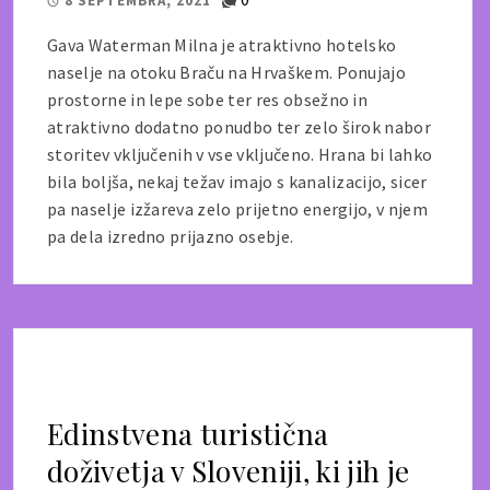
8 SEPTEMBRA, 2021
Gava Waterman Milna je atraktivno hotelsko
naselje na otoku Braču na Hrvaškem. Ponujajo
prostorne in lepe sobe ter res obsežno in
atraktivno dodatno ponudbo ter zelo širok nabor
storitev vključenih v vse vključeno. Hrana bi lahko
bila boljša, nekaj težav imajo s kanalizacijo, sicer
pa naselje izžareva zelo prijetno energijo, v njem
pa dela izredno prijazno osebje.
Edinstvena turistična
doživetja v Sloveniji, ki jih je